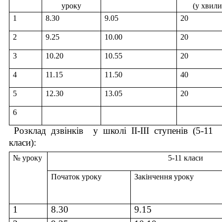
уроку
(у хвили
1
8.30
9.05
20
2
9.25
10.00
2
0
3
10.
2
0
1
0
.
5
5
2
0
4
11.
1
5
1
1
.
5
0
4
0
5
1
2
.30
13.05
20
6
Розклад дзвінків у школі ІІ-ІІІ ступенів (5-11
класи):
№ уроку
5-11 класи
Початок уроку
Закінчення уроку
1
8.30
9.15